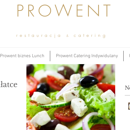
PROWENT
restauracja
catering
&
Prowent biznes Lunch
Prowent Catering Indywidulany
łatce
N