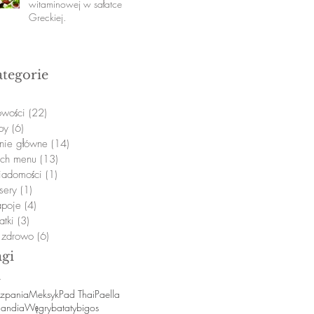
witaminowej w sałatce
Greckiej.
tegorie
wości
(22)
22 posty
py
(6)
6 postów
nie główne
(14)
14 postów
nch menu
(13)
13 postów
adomości
(1)
1 post
sery
(1)
1 post
poje
(4)
4 posty
atki
(3)
3 posty
j zdrowo
(6)
6 postów
agi
szpania
Meksyk
Pad Thai
Paella
landia
Węgry
bataty
bigos