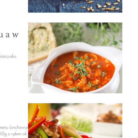
u a w
francusku.
w menu lunchowym
160g z ryżem ok