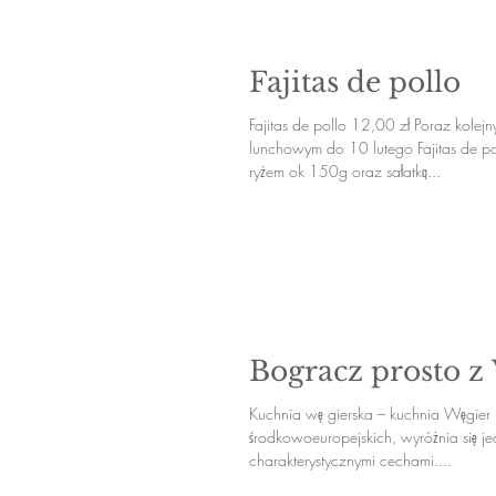
Fajitas de pollo
Fajitas de pollo 12,00 zł Poraz kolej
lunchowym do 10 lutego Fajitas de p
ryżem ok 150g oraz sałatką...
Bogracz prosto z
Kuchnia wę gierska – kuchnia Węgier 
środkowoeuropejskich, wyróżnia się j
charakterystycznymi cechami....