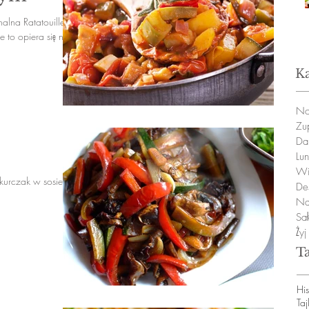
nalna Ratatouille –
 to opiera się na
Ka
No
Zu
Da
Lu
Wi
urczak w sosie
De
Na
Sał
Ży
T
Hi
Taj