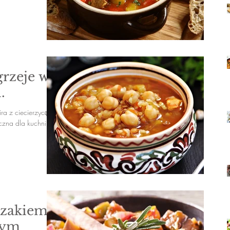
grzeje w
.
 z ciecierzycą i
czna dla kuchni
rczakiem
wym