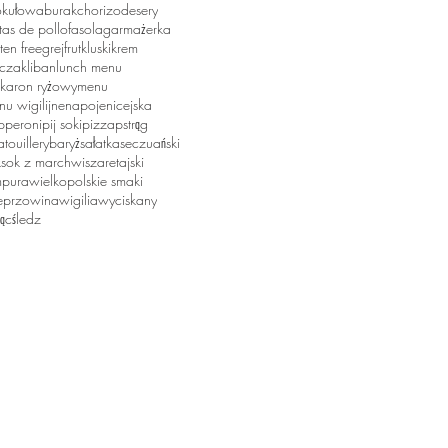
okułowa
burak
chorizo
desery
itas de pollo
fasola
garmażerka
ten free
grejfrut
kluski
krem
rczak
liban
lunch menu
karon ryżowy
menu
u wigilijne
napoje
nicejska
pperoni
pij soki
pizza
pstrąg
atouille
ryba
ryż
sałatka
seczuański
k
sok z marchwi
szare
tajski
mpura
wielkopolskie smaki
eprzowina
wigilia
wyciskany
ąc
śledz