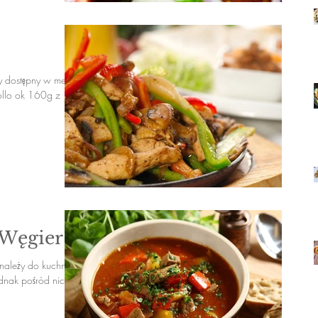
ny dostępny w menu
ollo ok 160g z
 Węgier
należy do kuchni
ednak pośród nich