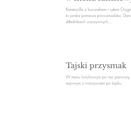
Ratatouille z kurczakiem i ryżem Orygi
to jarska potrawa prowansalska. Danie
składnikach warzywnych,...
Tajski przysmak
W menu lunchowym po raz pierwszy k
sojowym z warzywami po tajsku.