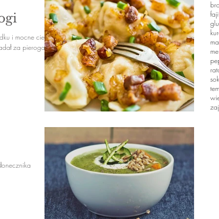
br
faj
rogi
glu
ku
odku i mocne cienkie
ma
epadał za pierogami
men
pe
rat
so
te
wi
zaj
słonecznika