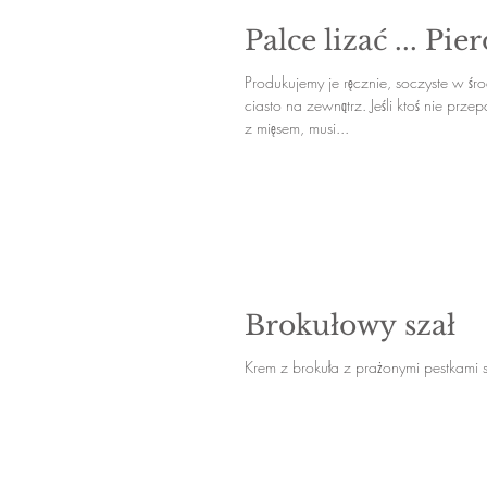
Palce lizać ... Pie
Produkujemy je ręcznie, soczyste w śr
ciasto na zewnątrz. Jeśli ktoś nie prz
z mięsem, musi...
Brokułowy szał
Krem z brokuła z prażonymi pestkami 