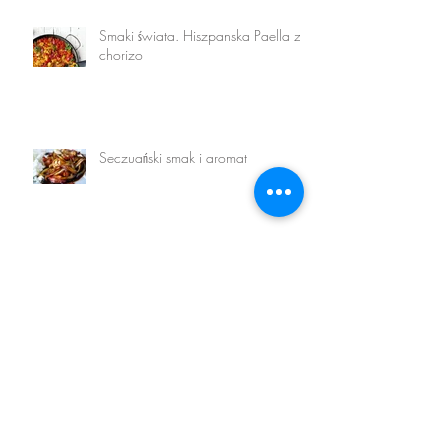
Smaki świata. Hiszpanska Paella z
chorizo
Seczuański smak i aromat
Meksyk na wyciągniecie łyżki
Spróbuj bomby witaminowej w
sałatce Greckiej.