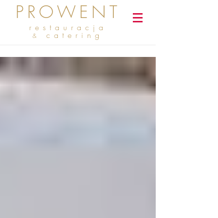
PROWENT
restauracja
catering
&