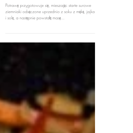
Wielkopolskie w lunch
menu.
Potrawę przygotowuje się, mieszając starte surowe
ziemniaki odsączone uprzednio z soku z mąką, jajkami
i solą, a następnie powstałą masę...