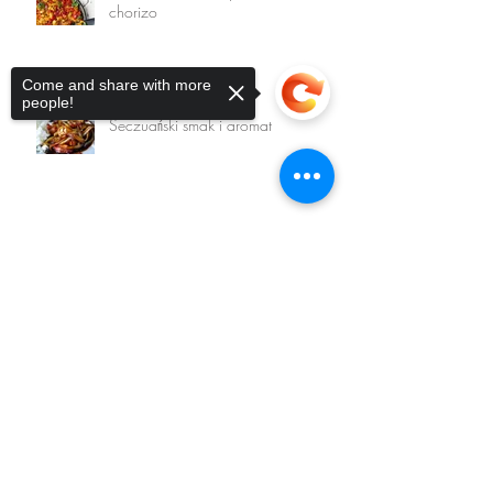
chorizo
Come and share with more
people!
Seczuański smak i aromat
Meksyk na wyciągniecie łyżki
Sorry, the checkout page does not
support sharing
Copied to clipboard
Spróbuj bomby witaminowej w
sałatce Greckiej.