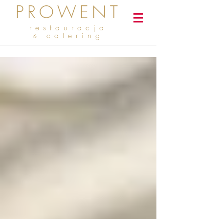
PROWENT
restauracja
catering
&