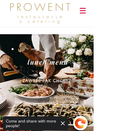
PROWENT
restauracja
catering
&
lunch menu
ZAWSZE JAK CHCESZ
sprawdz
Come and share with more
people!