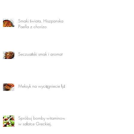
Smaki świata. Hiszpanska
Paella z chorizo
Seczuański smak i aromat
Meksyk na wyciągniecie łyżki
Spróbuj bomby witaminowej
w sałatce Greckiej.