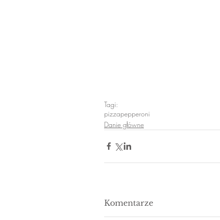
Tagi:
pizza
pepperoni
Danie główne
Komentarze