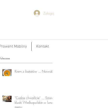
Zaloguj
Prowent Mobilny
Kontakt
Polecane
Krem z batatów ... Nowość!
"Cudze chwalicie" ... Szare
kluski Wielkopolskie w lunch
menu.