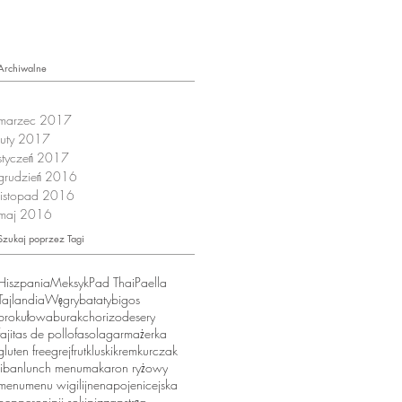
Archiwalne
marzec 2017
luty 2017
styczeń 2017
grudzień 2016
listopad 2016
maj 2016
Szukaj poprzez Tagi
Hiszpania
Meksyk
Pad Thai
Paella
Tajlandia
Węgry
bataty
bigos
brokułowa
burak
chorizo
desery
fajitas de pollo
fasola
garmażerka
gluten free
grejfrut
kluski
krem
kurczak
liban
lunch menu
makaron ryżowy
menu
menu wigilijne
napoje
nicejska
pepperoni
pij soki
pizza
pstrąg