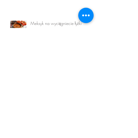
Meksyk na wyciągniecie łyżki
Spróbuj bomby witaminowej w
sałatce Greckiej.
Archiwalne
marzec 2017
luty 2017
styczeń 2017
grudzień 2016
listopad 2016