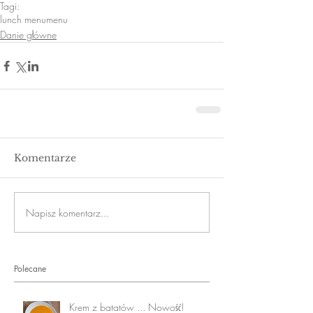
Tagi:
lunch menu
menu
Danie główne
Komentarze
Napisz komentarz...
Polecane
Krem z batatów ... Nowość!