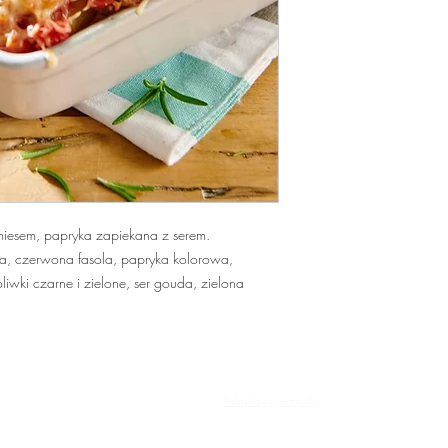
miesem, papryka zapiekana z serem.
la, czerwona fasola, papryka kolorowa,
oliwki
czarne i zielone, ser gouda, zielona
© 2025 GiG
Polityka prywatności