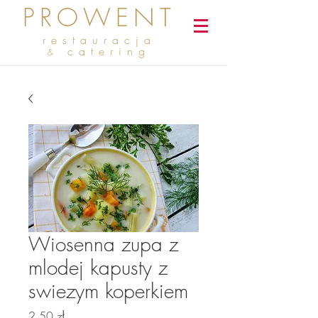
PROWENT
restauracja
catering
&
Wiosenna zupa z
mlodej kapusty z
swiezym koperkiem
Cena
2,50 zł