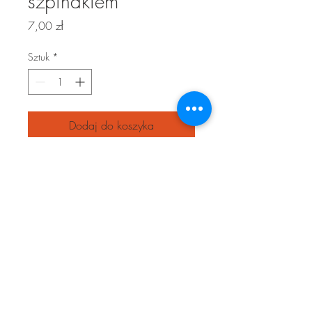
szpinakiem
Cena
7,00 zł
Sztuk
*
Dodaj do koszyka
Tortellini z suszonymi pomidorami i
szpinakiem.
Skład: maka, jaja, suszone pomidory,
swiezy szpinak, maslo, swieze pomidory.
Polityka prywatności
© 2025 GiG