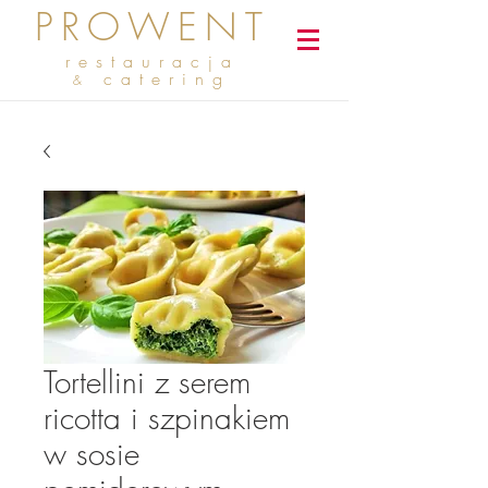
PROWENT
restauracja
catering
&
Tortellini z serem
ricotta i szpinakiem
w sosie