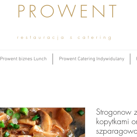
PROWENT
restauracja
catering
&
Prowent biznes Lunch
Prowent Catering Indywidulany
Strogonow z
kopytkami o
szparagow