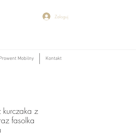
Zaloguj
Prowent Mobilny
Kontakt
 kurczaka z
raz fasolka
a