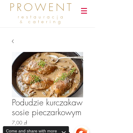
PROWENT
restauracja
catering
&
Podudzie kurczakaw
sosie pieczarkowym
Cena
7,00 zł
Come and share with more