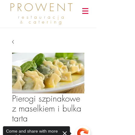
PROWENT
restauracja
catering
&
Pierogi szpinakowe
z maselkiem i bulka
tarta
Cena
7,00 zł
Come and share with more