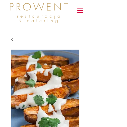
PROWENT
restauracja
catering
&