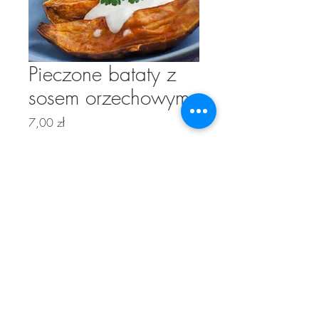
Pieczone bataty z
sosem orzechowym
Cena
7,00 zł
Brak w magazynie
Pieczone bataty z sosem orzechowym
Skład : bataty, jogurt, orzechy, smietana.
Polityka prywatności
© 2025 GiG