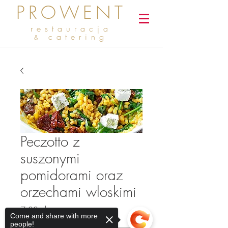
PROWENT
restauracja
catering
&
Peczotto z
suszonymi
pomidorami oraz
orzechami wloskimi
Cena
7,00 zł
Come and share with more
people!