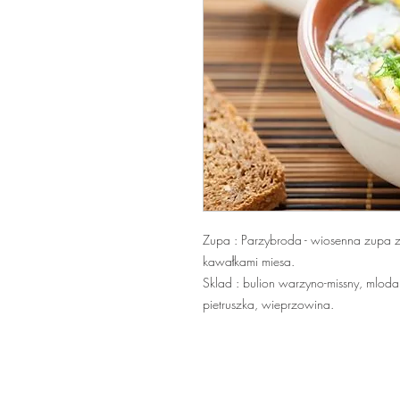
Zupa : Parzybroda - wiosenna zupa z
kawałkami miesa.
Sklad : bulion warzyno-missny, mloda
pietruszka, wieprzowina.