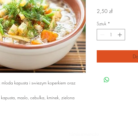
Cena
2,50 zł
Sztuk
*
Do
 mloda kapusta i swiezym koperkiem oraz
 kapusta, maslo, cebulka, kminek, zielona
© 2025 GiG
Polityka prywatności