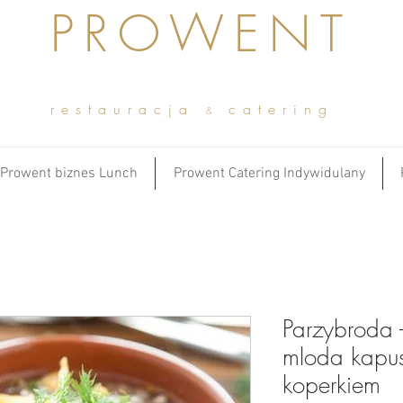
PROWENT
restauracja
catering
&
Prowent biznes Lunch
Prowent Catering Indywidulany
Parzybroda 
mloda kapus
koperkiem