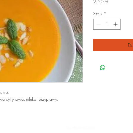
Cena
2,50 zł
Sztuk
*
Do
nowa.
iwa cytrynowa, mleko, przyprawy.
© 2025 GiG
Polityka prywatności