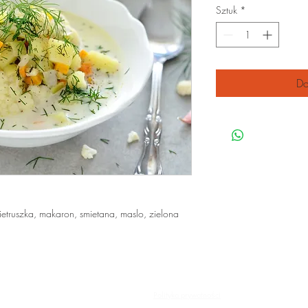
Sztuk
*
Do
pietruszka, makaron, smietana, maslo, zielona
© 2025 GiG
Polityka prywatności