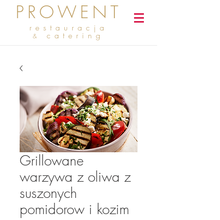
PROWENT
restauracja
catering
&
Grillowane
warzywa z oliwa z
suszonych
pomidorow i kozim