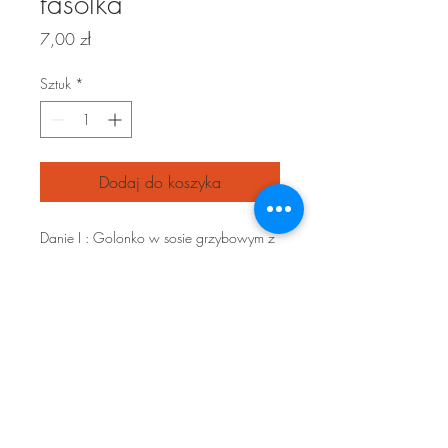
fasolka
Cena
7,00 zł
Sztuk
*
Dodaj do koszyka
Danie I : Golonko w sosie grzybowym z
palona kasza gryczana oraz fasolka
zolta szparagowa z
zlocista buleczka
tarta.
Skład : golonka, przyprawy, pieczarki,
smietana, maka, maslo, zielona
pietruszka, kasza gryczana, bulka tarta