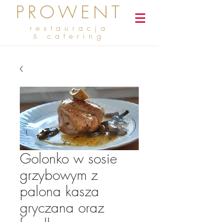
PROWENT
restauracja
catering
&
Golonko w sosie
grzybowym z
palona kasza
gryczana oraz