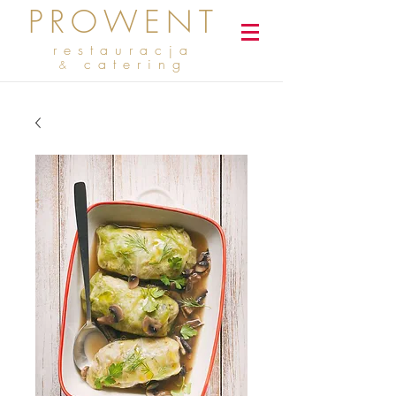
PROWENT
restauracja
catering
&