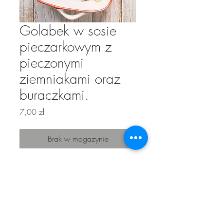
Golabek w sosie
pieczarkowym z
pieczonymi
ziemniakami oraz
buraczkami.
Cena
7,00 zł
Brak w magazynie
Golabek w sosie pieczarkowym z
pieczonymi ziemniakami oraz
buraczkami.
Skład : mieso wieprzowe, cebulka,
czosnek, majeranek, pieczarki, smietana,