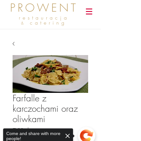
PROWENT
restauracja
catering
&
Farfalle z
karczochami oraz
oliwkami
Cena
7,00 zł
Come and share with more
people!