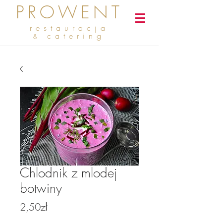
PROWENT
restauracja
catering
&
Chlodnik z mlodej
botwiny
Price
2,50zł