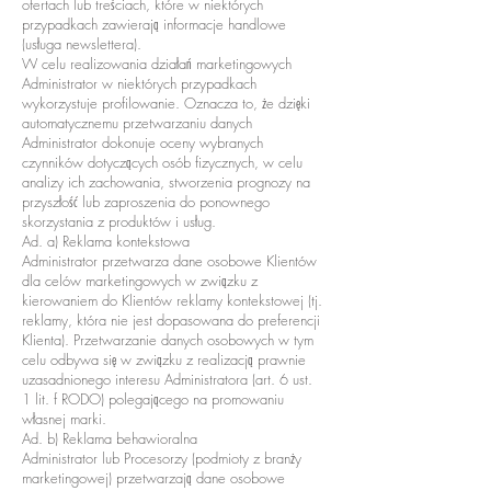
ofertach lub treściach, które w niektórych
przypadkach zawierają informacje handlowe
(usługa newslettera).
W celu realizowania działań marketingowych
Administrator w niektórych przypadkach
wykorzystuje profilowanie. Oznacza to, że dzięki
automatycznemu przetwarzaniu danych
Administrator dokonuje oceny wybranych
czynników dotyczących osób fizycznych, w celu
analizy ich zachowania, stworzenia prognozy na
przyszłość lub zaproszenia do ponownego
skorzystania z produktów i usług.
Ad. a) Reklama kontekstowa
Administrator przetwarza dane osobowe Klientów
dla celów marketingowych w związku z
kierowaniem do Klientów reklamy kontekstowej (tj.
reklamy, która nie jest dopasowana do preferencji
Klienta). Przetwarzanie danych osobowych w tym
celu odbywa się w związku z realizacją prawnie
uzasadnionego interesu Administratora (art. 6 ust.
1 lit. f RODO) polegającego na promowaniu
własnej marki.
Ad. b) Reklama behawioralna
Administrator lub Procesorzy (podmioty z branży
marketingowej) przetwarzają dane osobowe