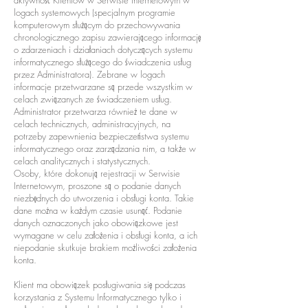
aktywność Klientów w Serwisie Internetowym w
logach systemowych (specjalnym programie
komputerowym służącym do przechowywania
chronologicznego zapisu zawierającego informację
o zdarzeniach i działaniach dotyczących systemu
informatycznego służącego do świadczenia usług
przez Administratora). Zebrane w logach
informacje przetwarzane są przede wszystkim w
celach związanych ze świadczeniem usług.
Administrator przetwarza również te dane w
celach technicznych, administracyjnych, na
potrzeby zapewnienia bezpieczeństwa systemu
informatycznego oraz zarządzania nim, a także w
celach analitycznych i statystycznych.
Osoby, które dokonują rejestracji w Serwisie
Internetowym, proszone są o podanie danych
niezbędnych do utworzenia i obsługi konta. Takie
dane można w każdym czasie usunąć. Podanie
danych oznaczonych jako obowiązkowe jest
wymagane w celu założenia i obsługi konta, a ich
niepodanie skutkuje brakiem możliwości założenia
konta.
Klient ma obowiązek posługiwania się podczas
korzystania z Systemu Informatycznego tylko i