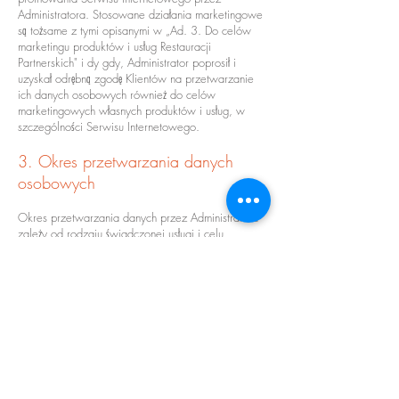
Administratora. Stosowane działania marketingowe
są tożsame z tymi opisanymi w „Ad. 3. Do celów
marketingu produktów i usług Restauracji
Partnerskich" i dy gdy, Administrator poprosił i
uzyskał odrębną zgodę Klientów na przetwarzanie
ich danych osobowych również do celów
marketingowych własnych produktów i usług, w
szczególności Serwisu Internetowego.
3. Okres przetwarzania danych
osobowych
Okres przetwarzania danych przez Administratora
zależy od rodzaju świadczonej usługi i celu
przetwarzania. Co do zasady dane przetwarzane
są przez czas świadczenia usługi lub zrealizowania
zamówienia, do czasu wycofania wyrażonej zgody
lub zgłoszenia skutecznego sprzeciwu względem
przetwarzania danych w przypadkach, gdy
podstawą prawną przetwarzania danych jest
uzasadniony interes Administratora.
Okres przetwarzania danych może być przedłużony
w przypadku, gdy przetwarzanie jest niezbędne
do ustalenia, dochodzenia lub obrony przed