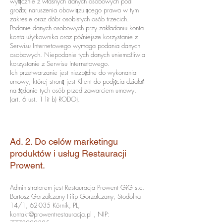
wyłącznie z własnych danych osobowych pod
groźbą naruszenia obowiązującego prawa w tym
zakresie oraz dóbr osobistych osób trzecich.
Podanie danych osobowych przy zakładaniu konta
konta użytkownika oraz późniejsze korzystanie z
Serwisu Internetowego wymaga podania danych
osobowych. Niepodanie tych danych uniemożliwia
korzystanie z Serwisu Internetowego.
Ich przetwarzanie jest niezbędne do wykonania
umowy, której stroną jest Klient do podjęcia działań
na żądanie tych osób przed zawarciem umowy.
(art. 6 ust. 1 lit b) RODO).
Ad. 2. Do celów marketingu
produktów i usług Restauracji
Prowent.
Administratorem jest Restauracja Prowent GiG s.c.
Bartosz Gorzałczany Filip Gorzałczany, Stodolna
14/1, 62-035 Kórnik, PL,
kontakt@prowentrestauracja.pl
, NIP: