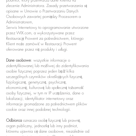
podmiot, który przetwarza dane Klienta na
zlecenie Administratora. Zasady przetwarzania są
opisane w Umowie o Przetwarzaniu Danych
Osobowych zawartej pomiędzy Procesorem a
Administratorem,
Serwis Internetowy to oprogramowanie utworzone
przez WIX.com, a wykorzystywane przez
Restaurację Prowent za pośrednictwem, którego
Klient może zamówić w Restauracji Prowent
oferowane przez nią produkty i usługi.
Dane osobowe
: wszystkie informacje o
zidentyfikowanej lub możliwej do zidentyfikowania
osobie fizycznej poprzez jeden bądź kilka
szczególnych czynników określających fizyczną,
fizjologiczną, genetyczną, psychiczną,
ekonomiczną, kulturową lub społeczną tożsamość
osoby fizycznej, w tym nr IP urządzenia, dane o
lokalizacji, identyfikator internetowy oraz
informacje gromadzone za pośrednictwem plików
cookie oraz innej podobnej technologii.
Odbiorca
oznacza osobę fizyczną lub prawną,
organ publiczny, jednostkę lub inny podmiot,
któremu ujawnia się dane osobowe, niezależnie od