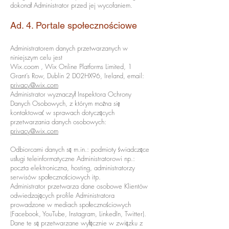
dokonał Administrator przed jej wycofaniem.
Ad. 4. Portale społecznościowe
Administratorem danych przetwarzanych w
niniejszym celu jest
Wix.coom , Wix Online Platforms Limited, 1
Grant’s Row, Dublin 2 D02HX96, Ireland, email:
privacy@wix.com
Administrator wyznaczył Inspektora Ochrony
Danych Osobowych, z którym można się
kontaktować w sprawach dotyczących
przetwarzania danych osobowych:
privacy@wix.com
Odbiorcami danych są m.in.: podmioty świadczące
usługi teleinformatyczne Administratorowi np.:
poczta elektroniczna, hosting, administratorzy
serwisów społecznościowych itp.
Administrator przetwarza dane osobowe Klientów
odwiedzających profile Administratora
prowadzone w mediach społecznościowych
(Facebook, YouTube, Instagram, LinkedIn, Twitter).
Dane te są przetwarzane wyłącznie w związku z