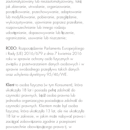
zautomatyzowany lub niezautomatyzowany, taką
jak zbieranie, utrwalanie, organizowanie,
porządkowanie, przechowywanie, adaptowanie
lub modyfikowanie, pobieranie, przeglądanie,
wykorzystywanie, ujawnianie poprzez przesłanie,
rozpowszechnianie lub innego rodzaju
udostępnianie, dopasowywanie lub łączenie,
ograniczanie, usuwanie lub niszczenie;
RODO:
Rozporządzenie Parlamentu Europejskiego
i Rady (UE) 2016/679 z dnia 7 kwietnia 2016
roku w sprawie ochrony osób fizycznych w
związku z przetwarzaniem danych osobowych i w
sprawie swobodnego przepływu takich danych
oraz uchylenia dyrektywy 95/46/WE.
Klient
to osoba fizyczna (w tym Konsument), która
ukończyła 18 lat i posiada pełną zdolność do
czynności prawnych, bądź osoba prawna lub
jednostka organizacyjna posiadająca zdolność do
czynności prawnych. Klientem może być osoba
fizyczna, która ukończyła 13 lat, ale nie ukończyła
18 lat w zakresie, w jakim może nabywać prawa i
zaciągać zobowiązania zgodnie z przepisami
powszechnie obowiązującego prawa tj. w