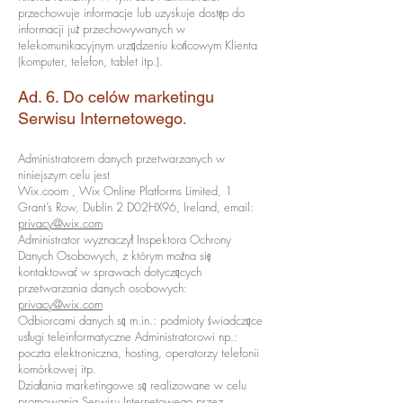
przechowuje informacje lub uzyskuje dostęp do
informacji już przechowywanych w
telekomunikacyjnym urządzeniu końcowym Klienta
(komputer, telefon, tablet itp.).
Ad. 6. Do celów marketingu
.
Serwisu Internetowego
Administratorem danych przetwarzanych w
niniejszym celu jest
Wix.coom , Wix Online Platforms Limited, 1
Grant’s Row, Dublin 2 D02HX96, Ireland, email:
privacy@wix.com
Administrator wyznaczył Inspektora Ochrony
Danych Osobowych, z którym można się
kontaktować w sprawach dotyczących
przetwarzania danych osobowych:
privacy@wix.com
Odbiorcami danych są m.in.: podmioty świadczące
usługi teleinformatyczne Administratorowi np.:
poczta elektroniczna, hosting, operatorzy telefonii
komórkowej itp.
Działania marketingowe są realizowane w celu
promowania Serwisu Internetowego przez