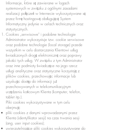
Informacje, które są zawierane w logach
systemowych w związku z ogólnymi zasadami
realizacji połączeń w Internecie wykorzystywane są
przez firmę hostingową obsługującą System
Informatyczny jedynie w celach technicznych oraz
statystycznych.
Cookies „serwisowe" i podobne technologie
Administrator wykorzystuje tzw. cookie serwisowe
oraz podobne technologie (local storage) przede
wszystkim w celu dostarczania Klientowi usług
świadczonych drogą elektroniczną oraz poprawy
jakości tych usług. W związku z tym Administrator
oraz inne podmioty świadczące na jego rzecz
usługi analityczne oraz statystyczne korzystają z
plików cookies, przechowując informacje lub
uzyskując dostęp do informacji już
przechowywanych w telekomunikacyjnym
urządzeniu końcowym Klienta (komputer, telefon,
tablet itp.).
Pliki cookies wykorzystywane w tym celu
obejmują:
pliki cookies z danymi wprowadzanymi przez
Klienta (identyfikator sesji) na czas trwania sesji
(ang. user input cookies);
uwierzytelniające pliki cookies wykorzystywane do