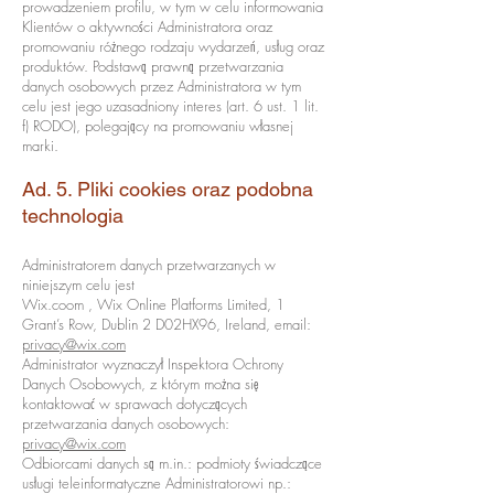
prowadzeniem profilu, w tym w celu informowania
Klientów o aktywności Administratora oraz
promowaniu różnego rodzaju wydarzeń, usług oraz
produktów. Podstawą prawną przetwarzania
danych osobowych przez Administratora w tym
celu jest jego uzasadniony interes (art. 6 ust. 1 lit.
f) RODO), polegający na promowaniu własnej
marki.
Ad. 5. Pliki cookies oraz podobna
technologia
Administratorem danych przetwarzanych w
niniejszym celu jest
Wix.coom , Wix Online Platforms Limited, 1
Grant’s Row, Dublin 2 D02HX96, Ireland, email:
privacy@wix.com
Administrator wyznaczył Inspektora Ochrony
Danych Osobowych, z którym można się
kontaktować w sprawach dotyczących
przetwarzania danych osobowych:
privacy@wix.com
Odbiorcami danych są m.in.: podmioty świadczące
usługi teleinformatyczne Administratorowi np.: