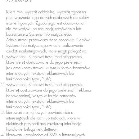
7773020385
Klient musi wyrazić oddzielną, wyraźną zgodę na
przetwarzanie jego danych osobowych do celów
marketingowych. Zgoda jego jest dobrowolna i
nie ma wpływu na realizację zamówienia lub
korzystanie z Systemu Informatycznego.
Administrator przetwarza dane osobowe Klientów
Systemu Informatycznego w celu realizowania
działań marketingowych, które mogą polegać na:
wyświetlaniu Klientowi treści marketingowych,
które nie są dostosowane do jego preferencji
(reklama kontekstowa), w tym w formie bannerów
internetowych, tekstów reklamowych lub
funkcjonalności typu „Push";
wyświetlaniu Klientowi treści marketingowych,
które są dostosowane do jego preferencji (reklama
behawioralna), w tym w formie bannerów
internetowych, tekstów reklamowych lub
funkcjonalności typu „Push";
kierowaniu e-mailowych powiadomień o
interesujących ofertach lub treściach, które w
niektórych przypadkach zawierają informacje
handlowe (usługa newslettera).
kierowaniu powiadomień SMS o interesujących