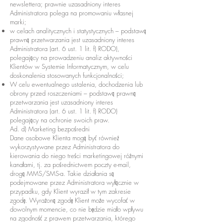
newslettera; prawnie uzasadniony interes
Administratora polega na promowaniu własnej
marki;
w celach analitycznych i statystycznych – podstawą
prawną przetwarzania jest uzasadniony interes
Administratora (art. 6 ust. 1 lit. f) RODO),
polegający na prowadzeniu analiz aktywności
Klientów w Systemie Informatycznym, w celu
doskonalenia stosowanych funkcjonalności;
W celu ewentualnego ustalenia, dochodzenia lub
obrony przed roszczeniami – podstawą prawną
przetwarzania jest uzasadniony interes
Administratora (art. 6 ust. 1 lit. f) RODO)
polegający na ochronie swoich praw.
Ad. d) Marketing bezpośredni
Dane osobowe Klienta mogą być również
wykorzystywane przez Administratora do
kierowania do niego treści marketingowej różnymi
kanałami, tj. za pośrednictwem poczty e-mail,
drogą MMS/SMS-a. Takie działania są
podejmowane przez Administratora wyłącznie w
przypadku, gdy Klient wyraził w tym zakresie
zgodę. Wyrażoną zgodę Klient może wycofać w
dowolnym momencie, co nie będzie miało wpływu
na zgodność z prawem przetwarzania, którego