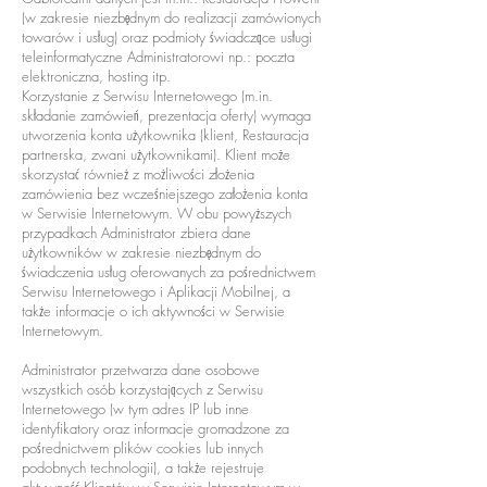
(w zakresie niezbędnym do realizacji zamówionych
towarów i usług) oraz podmioty świadczące usługi
teleinformatyczne Administratorowi np.: poczta
elektroniczna, hosting itp.
Korzystanie z Serwisu Internetowego (m.in.
składanie zamówień, prezentacja oferty) wymaga
utworzenia konta użytkownika (klient, Restauracja
partnerska, zwani użytkownikami). Klient może
skorzystać również z możliwości złożenia
zamówienia bez wcześniejszego założenia konta
w Serwisie Internetowym. W obu powyższych
przypadkach Administrator zbiera dane
użytkowników w zakresie niezbędnym do
świadczenia usług oferowanych za pośrednictwem
Serwisu Internetowego i Aplikacji Mobilnej, a
także informacje o ich aktywności w Serwisie
Internetowym.
Administrator przetwarza dane osobowe
wszystkich osób korzystających z Serwisu
Internetowego (w tym adres IP lub inne
identyfikatory oraz informacje gromadzone za
pośrednictwem plików cookies lub innych
podobnych technologii), a także rejestruje