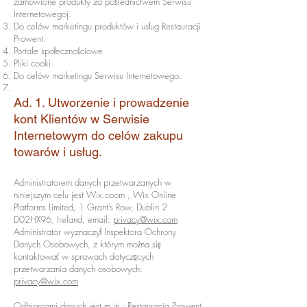
zamówione produkty za pośrednictwem Serwisu
Internetowegoj.
Do celów marketingu produktów i usług Restauracji
Prowent.
Portale społecznościowe
Pliki cooki
Do celów marketingu Serwisu Internetowego.
Ad. 1. Utworzenie i prowadzenie
kont Klientów w Serwisie
Internetowym do celów zakupu
towarów i usług.
Administratorem danych przetwarzanych w
niniejszym celu jest Wix.coom , Wix Online
Platforms Limited, 1 Grant’s Row, Dublin 2
D02HX96, Ireland, email:
privacy@wix.com
Administrator wyznaczył Inspektora Ochrony
Danych Osobowych, z którym można się
kontaktować w sprawach dotyczących
przetwarzania danych osobowych:
privacy@wix.com
Odbiorcami danych jest m.in.: Restauracja Prowent