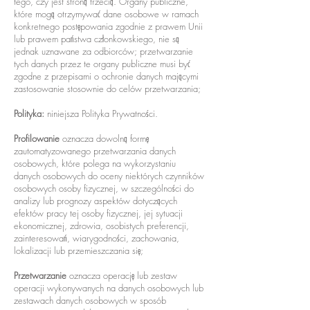
tego, czy jest stroną trzecią. Organy publiczne,
które mogą otrzymywać dane osobowe w ramach
konkretnego postępowania zgodnie z prawem Unii
lub prawem państwa członkowskiego, nie są
jednak uznawane za odbiorców; przetwarzanie
tych danych przez te organy publiczne musi być
zgodne z przepisami o ochronie danych mającymi
zastosowanie stosownie do celów przetwarzania;
Polityka:
niniejsza Polityka Prywatności.
Profilowanie
oznacza dowolną formę
zautomatyzowanego przetwarzania danych
osobowych, które polega na wykorzystaniu
danych osobowych do oceny niektórych czynników
osobowych osoby fizycznej, w szczególności do
analizy lub prognozy aspektów dotyczących
efektów pracy tej osoby fizycznej, jej sytuacji
ekonomicznej, zdrowia, osobistych preferencji,
zainteresowań, wiarygodności, zachowania,
lokalizacji lub przemieszczania się;
Przetwarzanie
oznacza operację lub zestaw
operacji wykonywanych na danych osobowych lub
zestawach danych osobowych w sposób