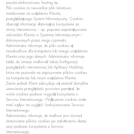
poczta elektroniczna, hosting itp.
Pliki cookies to niewielkie pliki tekstowe,
instalowane na urządzeniu Klienta,
przeglądającego System Informatyczny. Cookies
zbierają informacje ułatwiające korzystanie ze
strony internetowej – np. poprzez zapamiętywanie
odwiedzin Klienta w Systemie Informatycznym i
dokonywanych przez niego czynności.
Administrator informuje, że pliki cookies są
nieszkodliwe dla komputera lub innego urządzenia
Klienta oraz jego danych. Administrator informuje
także, że istnieje możliwość takiej konfiguracji
przeglądarki internetowej lub Aplikacji Mobilnej,
która nie pozwala na zapisywanie plików cookies
na komputerze lub innym urządzeniu Klienta.
Zanim jednak Klient zdecyduje się zmienić domyślne
ustawienia przeglądarki powinien pamiętać, że
wiele cookies podnosi wygodę korzystania z
Serwisu Internetowego. Wyłączenie cookies może
mieć wpływ na wygląd i funkcjonowanie Serwisu
Internetowego.
Administrator informuje, że możliwe jest również
skasowanie plików cookies po zakończeniu danej
sesji podczas korzystania z Serwisu
Internetowego.