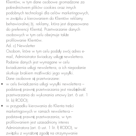
Klientów, w tym dane osobowe gromadzone za
pośrednictwem plików cookies oraz innych
podobnych technologii dla celów marketingowych,
w związku z kierowaniem do Klientów reklamy
behawioralnej (tj. reklamy, która jest dopasowana
do preferencji Klienta). Przetwarzanie danych
osobowych w tym celu obejmuje także
profilowanie Klientów.
Ad. c) Newsletter
Osobom, które w tym celu podały swój adres e-
mail, Administrator świadczy usługę newslettera.
Podanie danych jest wymagane w celu
świadczenia usługi newslettera, a ich niepodanie
skutkuje brakiem możliwości jego wysyłki.
Dane osobowe są przetwarzane:
w celu świadczenia usługi wysyłki newslettera –
podstawą prawną przetwarzania jest niezbędność
przetwarzania do wykonania umowy (art. 6 ust. 1
lit. b) RODO);
w przypadku kierowania do Klienta treści
marketingowych w ramach newslettera –
podstawą prawną przetwarzania, w tym
profilowaniem jest uzasadniony interes
Administratora (art. 6 ust. 1 lit. f) RODO), w
związku z wyrażoną zgodą na otrzymywanie